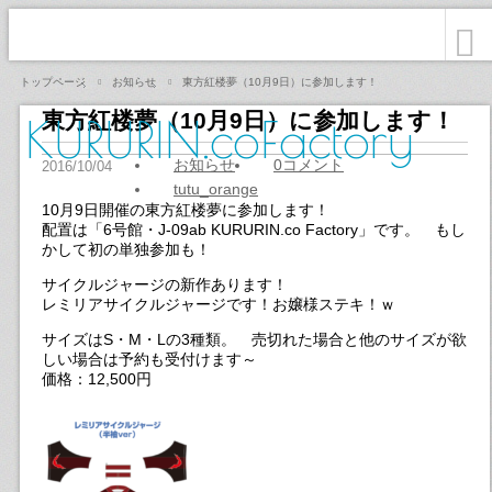
トップページ
お知らせ
東方紅楼夢（10月9日）に参加します！
東方紅楼夢（10月9日）に参加します！
KURURIN.coFactory
お知らせ
0コメント
tutu_orange
10月9日開催の東方紅楼夢に参加します！
配置は「6号館・J-09ab KURURIN.co Factory」です。 もし
かして初の単独参加も！
サイクルジャージの新作あります！
レミリアサイクルジャージです！お嬢様ステキ！ｗ
サイズはS・M・Lの3種類。 売切れた場合と他のサイズが欲
しい場合は予約も受付けます～
価格：12,500円