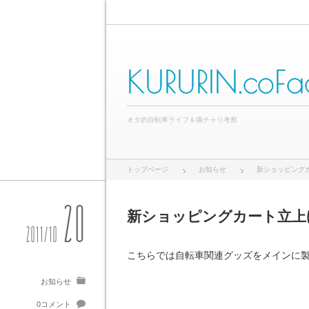
KURURIN.coFa
オタ的自転車ライフ＆痛チャリ考察
トップページ
お知らせ
新ショッピング
20
新ショッピングカート立上
2011/10
こちらでは自転車関連グッズをメインに
お知らせ
0コメント