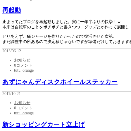
再起動
止まってたブログを再起動しました。実に一年半ぶりの快挙！ｗ
本来は自転車のことをボチボチと書きつつ、グッズとか作って展開し
とりあえず、痛ジャージを作りたかったので復活させた次第。
まだ調整中の所あるので決定稿じゃないですが準備だけしておきます
2013/06
12
お知らせ
0コメント
tutu_orange
あずにゃんディスクホイールステッカー
2011/10
21
お知らせ
0コメント
tutu_orange
新ショッピングカート立上げ