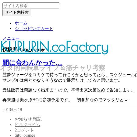
ホーム
ショッピングカート
メニュー
KURURIN.coFactory
投稿者: tutu_orange
間に合わんかった…
オタ的自転車ライフ＆痛チャリ考察
霊夢ジャージをコミケで持って行こうかと思ってたら、スケジュール
サンプルは何とかなりそうなので展示だけしてると思います。
受注販売は問題なく出来ますので、準備出来次第改めて告知します。
再来週は美ヶ原HCに参加予定です。 初参加なのでマッタリとｗ
2013/06
19
お知らせ
雑記
ヒルクライム
2コメント
tutu_orange