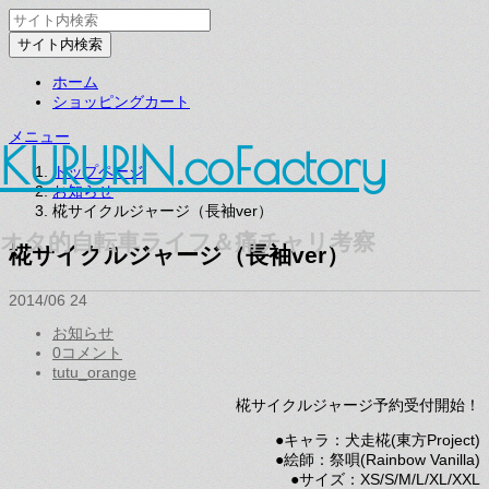
ホーム
ショッピングカート
メニュー
KURURIN.coFactory
トップページ
お知らせ
椛サイクルジャージ（長袖ver）
オタ的自転車ライフ＆痛チャリ考察
椛サイクルジャージ（長袖ver）
2014/06
24
お知らせ
0コメント
tutu_orange
椛サイクルジャージ予約受付開始！
●キャラ：犬走椛(東方Project)
●絵師：祭唄(Rainbow Vanilla)
●サイズ：XS/S/M/L/XL/XXL