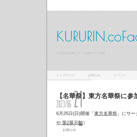
KURURIN.coFa
オタ的自転車ライフ＆痛チャリ考察
トップページ
お知らせ
イベント
21
【名華祭】東方名華祭に参
2023/06
6月25日(日)開催「
東方名華祭
」にサー
や 第2展示館
）
イベント
お知らせ