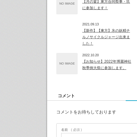
【月の宴】東方合同祭事・玖
NO IMAGE
に参加します！
2021.09.13
【新作】【東方】氷の妖精チ
ルノサイクルジャージ出来ま
した！
2022.10.20
【お知らせ】2022年博麗神社
NO IMAGE
秋季例大祭に参加します。
コメント
コメントをお待ちしております
名前
( 必須 )