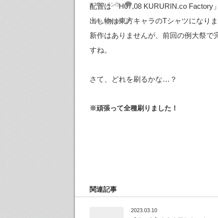
0コメント
配置は「H07,08 KURURIN.co Factory
出し物は東方キャラのTシャツになり
tutu_orange
新作はありませんが、前回の例大祭で
すね。
さて、どれを刷るかな…？
※頑張って全種刷りました！
関連記事
2023.03.10